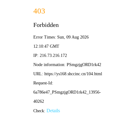
清影影院
🎋 清影电影
📺 水墨剧集
🎵 竹风综艺
🍃 轻漫
🍃
🍃 清影影院 · 在线影视 🍃 / 首页 / 满庭芳
‹
›